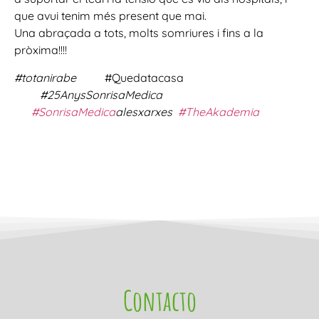
que avui tenim més present que mai.
Una abraçada a tots, molts somriures i fins a la
pròxima!!!!
#totanirabe
#Quedatacasa
#25AnysSonrisaMedica
#SonrisaMedica
alesxarxes
#TheAkademia
Contacto