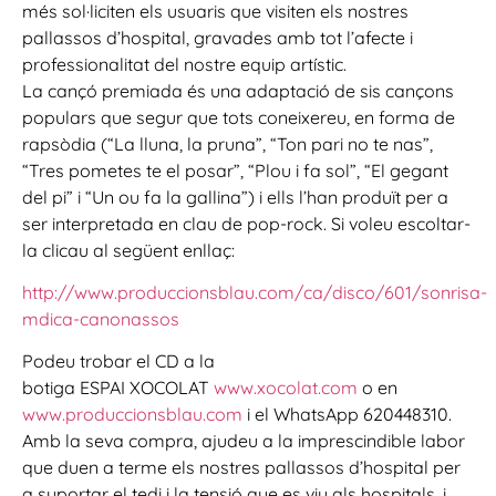
més sol·liciten els usuaris que visiten els nostres
pallassos d’hospital, gravades amb tot l’afecte i
professionalitat del nostre equip artístic.
La cançó premiada és una adaptació de sis cançons
populars que segur que tots coneixereu, en forma de
rapsòdia (“La lluna, la pruna”, “Ton pari no te nas”,
“Tres pometes te el posar”, “Plou i fa sol”, “El gegant
del pi” i “Un ou fa la gallina”) i ells l’han produït per a
ser interpretada en clau de pop-rock. Si voleu escoltar-
la clicau al següent enllaç:
http://www.produccionsblau.com/ca/disco/601/sonrisa-
mdica-canonassos
Podeu trobar el CD a la
botiga ESPAI XOCOLAT
www.xocolat.com
o en
www.produccionsblau.com
i el WhatsApp 620448310.
Amb la seva compra, ajudeu a la imprescindible labor
que duen a terme els nostres pallassos d’hospital per
a suportar el tedi i la tensió que es viu als hospitals, i