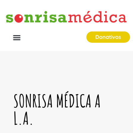
Donativos
SONRISA MÉDICA A
L.A.