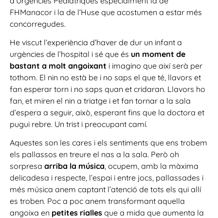
d’Urgències Pediàtriques especialment la de
FHManacor i la de l’Huse que acostumen a estar més
concorregudes.
He viscut l’experiència d’haver de dur un infant a
urgències de l’hospital i sé que és
un moment de
bastant a molt angoixant
i imagino que així serà per
tothom. El nin no està be i no saps el que té, llavors et
fan esperar torn i no saps quan et cridaran. Llavors ho
fan, et miren el nin a triatge i et fan tornar a la sala
d’espera a seguir, això, esperant fins que la doctora et
pugui rebre. Un trist i preocupant camí.
Aquestes son les cares i els sentiments que ens trobem
els pallassos en treure el nas a la sala. Però oh
sorpresa
arriba la música
, ocupem, amb la màxima
delicadesa i respecte, l’espai i entre jocs, pallassades i
més música anem captant l’atenció de tots els qui allí
es troben. Poc a poc anem transformant aquella
angoixa en
petites rialles
que a mida que aumenta la