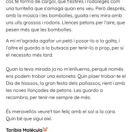
cos té forma de cargol, que t’estires i rodoleges com
una turritella que s’amaga quan ens veu. Però després,
amb la música i les bombolles, guaita i ens mira amb
uns ulls grossos i rodons. Llences petons per l’aire, que
pesen més que les bombolles.
A mi m’agrada agafar un petó i posar-lo a la galta, i
l’altre el guardo a la butxaca per tenir-lo a prop, per si
el necessito més tard.
Quan la teva mirada ja no m’enlluerna, perquè només
ens podem trobar una estoneta. Quin plaer trobar-te el
Dia de Nassos, la gran festa dels pallassos, rient i amb
les noves llançades de petons. Les guardo a
recambra, per tenir-ne sempre de més.
És meravellós veure’t tan feliç amb el sol a la cara.
Quin bé que sigui així.
Toribia Molécula