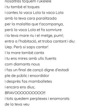
nosaltres toquem l’ukelele
i tu també el toques
i cantes la vaca Lola la vaca Lola
amb la teva cara paralitzada
per la malaltia que t’acompanya,
però la vaca Lola et fa somriure
i la teva mare riu i el metge, pum!;
entra a l’habitació, et troba cantant i diu:
Uep. Però si saps cantar!
I la mare també canta
i tu ens mires amb ulls lluents
com diamants nous
i fas un final de cançó digne d’estadi
ple de públic i ensordidor
i després fas mamballetes
i encara ens dius;
BRAVOOOOOOOOOO!!!
i tots quedem perplexes i enamorats
de la teva veu