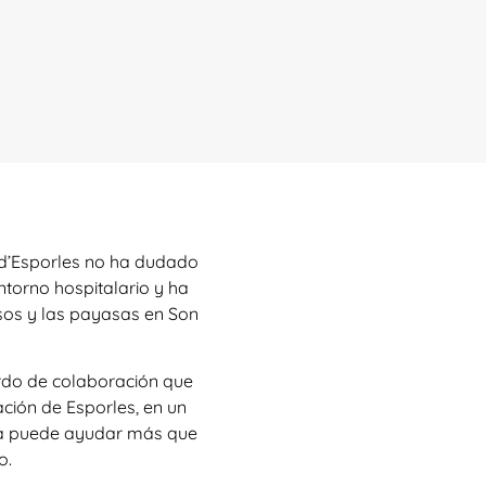
t d’Esporles no ha dudado
torno hospitalario y ha
sos y las payasas en Son
erdo de colaboración que
ión de Esporles, en un
isa puede ayudar más que
o.