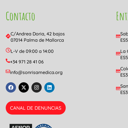
Contacto
Ent
C/Andrea Doria, 42 bajos
Sab
07014 Palma de Mallorca
ES5
L-V de 09:00 a 14:00
La 
ES5
+34 971 28 41 06
Col
info@sonrisamedica.org
ES3
San
ES3
CANAL DE DENUNCIAS