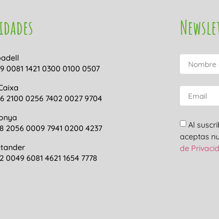
idades
Newsle
adell
9 0081 1421 0300 0100 0507
Caixa
6 2100 0256 7402 0027 9704
onya
Al suscr
8 2056 0009 7941 0200 4237
aceptas n
tander
de Privaci
2 0049 6081 4621 1654 7778