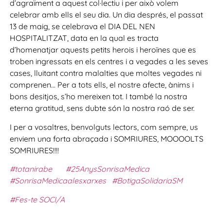
d’agraïment a aquest col·lectiu i per això volem
celebrar amb ells el seu dia. Un dia després, el passat
13 de maig, se celebrava el DIA DEL NEN
HOSPITALITZAT, data en la qual es tracta
d’homenatjar aquests petits herois i heroïnes que es
troben ingressats en els centres i a vegades a les seves
cases, lluitant contra malalties que moltes vegades ni
comprenen… Per a tots ells, el nostre afecte, ànims i
bons desitjos, s’ho mereixen tot. I també la nostra
eterna gratitud, sens dubte són la nostra raó de ser.
I per a vosaltres, benvolguts lectors, com sempre, us
enviem una forta abraçada i SOMRIURES, MOOOOLTS
SOMRIURES!!!!
#totanirabe
#25AnysSonrisaMedica
#SonrisaMedicaalesxarxes
#BotigaSolidariaSM
#Fes-te SOCI/A