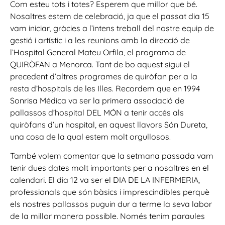
Com esteu tots i totes? Esperem que millor que bé.
Nosaltres estem de celebració, ja que el passat dia 15
vam iniciar, gràcies a l’intens treball del nostre equip de
gestió i artístic i a les reunions amb la direcció de
l’Hospital General Mateu Orfila, el programa de
QUIRÒFAN a Menorca. Tant de bo aquest sigui el
precedent d’altres programes de quiròfan per a la
resta d’hospitals de les Illes. Recordem que en 1994
Sonrisa Médica va ser la primera associació de
pallassos d’hospital DEL MÓN a tenir accés als
quiròfans d’un hospital, en aquest llavors Són Dureta,
una cosa de la qual estem molt orgullosos.
També volem comentar que la setmana passada vam
tenir dues dates molt importants per a nosaltres en el
calendari. El dia 12 va ser el DIA DE LA INFERMERIA,
professionals que són bàsics i imprescindibles perquè
els nostres pallassos puguin dur a terme la seva labor
de la millor manera possible. Només tenim paraules