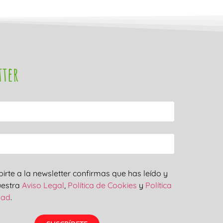
tter
ibirte a la newsletter confirmas que has leído y
uestra
Aviso Legal
,
Política de Cookies
y
Política
dad
.