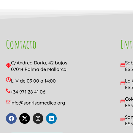
Contacto
Ent
C/Andrea Doria, 42 bajos
Sab
07014 Palma de Mallorca
ES5
L-V de 09:00 a 14:00
La 
ES5
+34 971 28 41 06
Col
info@sonrisamedica.org
ES3
San
ES3