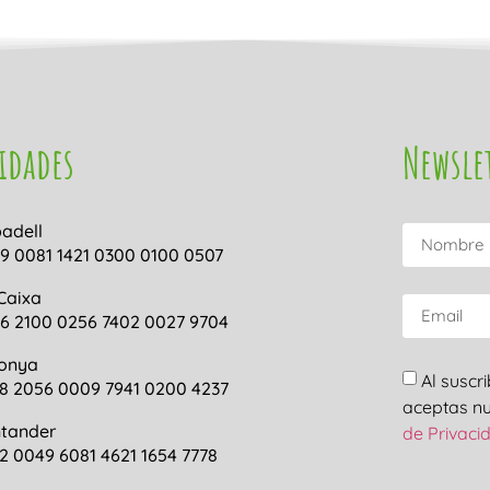
idades
Newsle
adell
9 0081 1421 0300 0100 0507
Caixa
6 2100 0256 7402 0027 9704
onya
Al suscr
8 2056 0009 7941 0200 4237
aceptas n
tander
de Privaci
2 0049 6081 4621 1654 7778