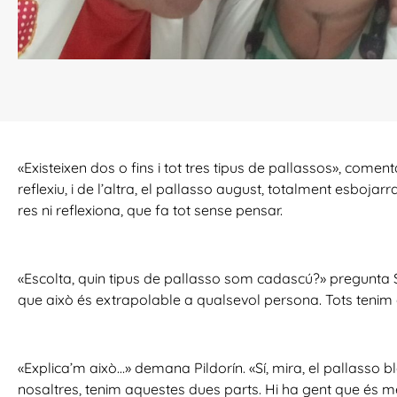
«Existeixen dos o fins i tot tres tipus de pallassos», com
reflexiu, i de l’altra, el pallasso august, totalment esbojar
res ni reflexiona, que fa tot sense pensar.
«Escolta, quin tipus de pallasso som cadascú?» pregunta S
que això és extrapolable a qualsevol persona. Tots tenim el 
«Explica’m això…» demana Pildorín. «Sí, mira, el pallasso 
nosaltres, tenim aquestes dues parts. Hi ha gent que és m