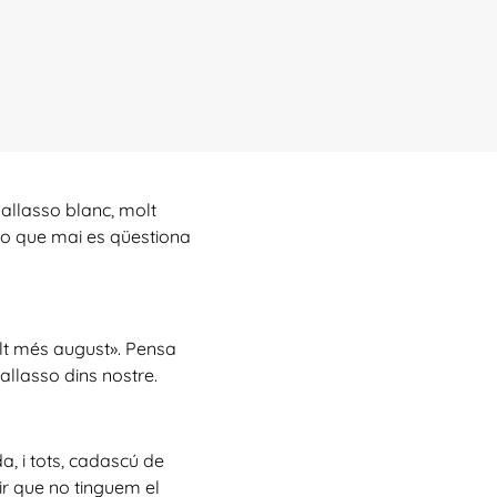
pallasso blanc, molt
asso que mai es qüestiona
olt més august». Pensa
allasso dins nostre.
a, i tots, cadascú de
ir que no tinguem el