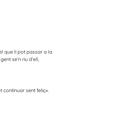
l que li pot passar a la
ent se’n riu d’ell,
 continuar sent feliç».