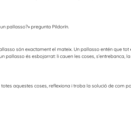
un pallasso?» pregunta Pildorín.
pallasso són exactament el mateix. Un pallasso entén que tot e
 un pallasso és esbojarrat: li cauen les coses, s’entrebanca, la g
totes aquestes coses, reflexiona i troba la solució de com pot