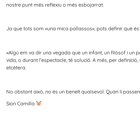
nostre punt més reflexiu o més esbojarrat.
Ja que tots som «una mica pallassos», pots definir què és 
«Algú em va dir una vegada que un infant, un filòsof i un 
vida, o durant l’espectacle, té solució. A més, per definició,
etcètera.
No obstant això, no és un beneït qualsevol. Quan li passen 
Sion Camilla