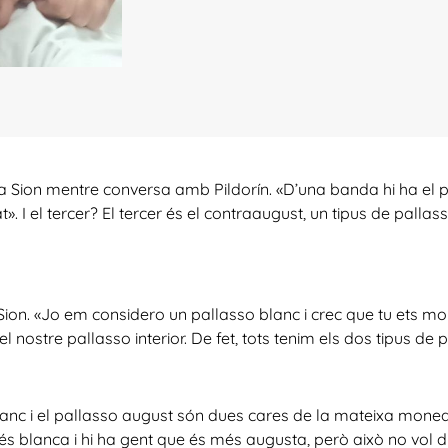
enta Sion mentre conversa amb Pildorín. «D’una banda hi ha el 
rat». I el tercer? El tercer és el contraaugust, un tipus de pall
ion. «Jo em considero un pallasso blanc i crec que tu ets m
nostre pallasso interior. De fet, tots tenim els dos tipus de p
blanc i el pallasso august són dues cares de la mateixa moned
és blanca i hi ha gent que és més augusta, però això no vol d