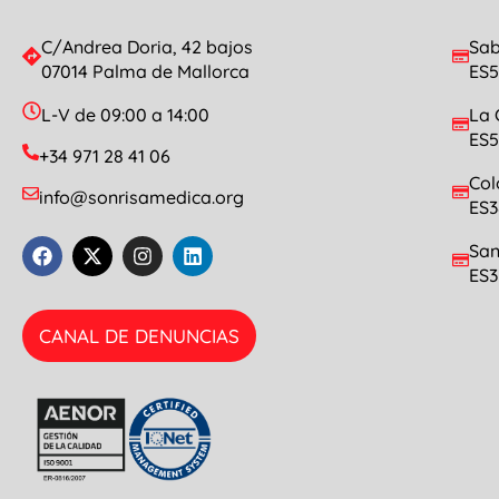
C/Andrea Doria, 42 bajos
Sab
07014 Palma de Mallorca
ES5
L-V de 09:00 a 14:00
La 
ES5
+34 971 28 41 06
Col
info@sonrisamedica.org
ES3
San
ES3
CANAL DE DENUNCIAS