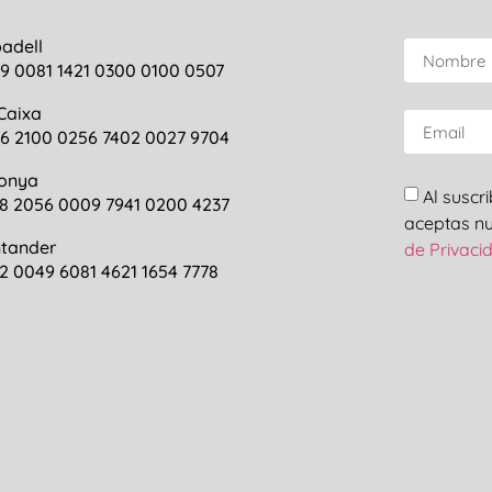
adell
9 0081 1421 0300 0100 0507
Caixa
6 2100 0256 7402 0027 9704
onya
Al suscr
8 2056 0009 7941 0200 4237
aceptas n
tander
de Privaci
2 0049 6081 4621 1654 7778