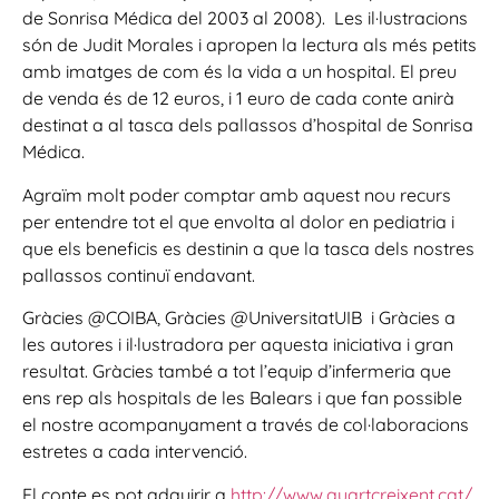
de Sonrisa Médica del 2003 al 2008). Les il·lustracions
són de Judit Morales i apropen la lectura als més petits
amb imatges de com és la vida a un hospital. El preu
de venda és de 12 euros, i 1 euro de cada conte anirà
destinat a al tasca dels pallassos d’hospital de Sonrisa
Médica.
Agraïm molt poder comptar amb aquest nou recurs
per entendre tot el que envolta al dolor en pediatria i
que els beneficis es destinin a que la tasca dels nostres
pallassos continuï endavant.
Gràcies @COIBA, Gràcies @UniversitatUIB i Gràcies a
les autores i il·lustradora per aquesta iniciativa i gran
resultat. Gràcies també a tot l’equip d’infermeria que
ens rep als hospitals de les Balears i que fan possible
el nostre acompanyament a través de col·laboracions
estretes a cada intervenció.
El conte es pot adquirir a
http://www.quartcreixent.cat/
,