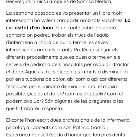
Benvolguts amics i amigues de Sonrisa Médica,
La setmana passada es va presentar un llibre molt
interessant i ho volem compartir amb tots vosaltres:
La
curiositat d’en Joan
és un conte sobre educació
sanitària on podreu trobar els trucs de l’equip
d’infermeria a l’hora de dur a terme les seves
intervencions amb els infants. Pretén ensenyar els
diferents procediments que es duen a terme en els
serveis de pediatria dels hospitals per avaluar i tractar
el dolor. Aquests trucs ajuden als infants a disminuir la
por en situacions de dolor, així com a aplicar diferents
tècniques per eliminar o disminuir el mal el màxim
possible. Què és el dolor? Com es produeix? Com el
podem avaluar? Són algunes de les preguntes a les
que hi trobareu resposta.
El conte l’han escrit dues professionals de la infermeria,
psicologia i docents com són Patricia García i
Esperança Ponsell (sòcia d’honor que fou presidenta