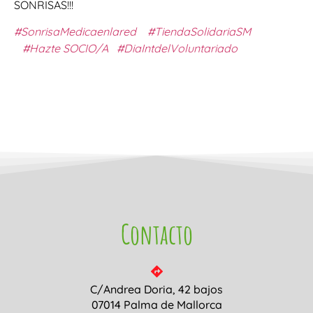
SONRISAS!!!
#SonrisaMedicaenlared
#TiendaSolidariaSM
#Hazte SOCIO/A
#DiaIntdelVoluntariado
Contacto
C/Andrea Doria, 42 bajos
07014 Palma de Mallorca